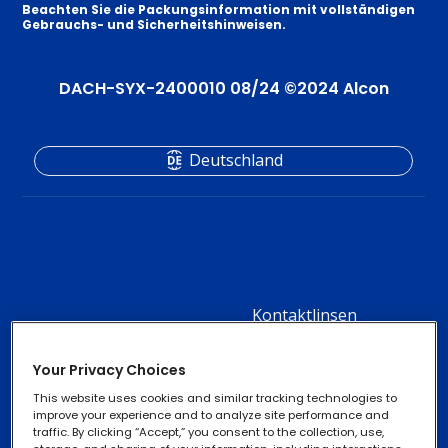
Beachten Sie die Packungsinformation mit vollständigen
Gebrauchs- und Sicherheitshinweisen.
DACH-SYX-2400010 08/24 ©️2024 Alcon
Deutschland
Kontaktlinsen
Footer
Column
Produkte für trockene
Augen
Your Privacy Choices
2
This website uses cookies and similar tracking technologies to
-
improve your experience and to analyze site performance and
traffic. By clicking “Accept,” you consent to the collection, use,