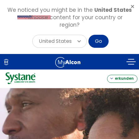
We noticed you might be in the
United States
. Choose content for your country or
region?
United States
Go
Skip
to
DE
main
content
erkunden