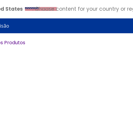
ed States
. Choose content for your country or re
isão
s Produtos