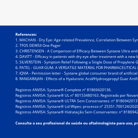
References:
1. MACHAN - Dry Eye: Age-related Prevalence, Correlation Between 
2. TFOS DEWSII One Pager
3. CHRISTENSEN - A Comparison of Efficacy Between Systane Ultra and
4. DAVITT - Efficacy in patients with dry eye after treatment with a new 
5. SILVERSTEIN - Symptom Relief Following a Single Dose of Propylene 
6. PATEL - GUAR GUM: A VERSATILE MATERIAL FOR PHARMACEUTICAL
7. IQVIA - Permission letter - Systane global consumer brand of artifici
8. RANGARAJAN - Effects of a Hyaluronic Acid/Hydroxypropyl Guar Artific
Registros ANVISA: Systane® Complete nº 81869420136.
Registros ANVISA: Systane® UL nº 80153480163. Registrado por Novarti
Registros ANVISA: Systane® ULTRA Sem Conservantes: nº 8186942013
Registros ANVISA: Systane® Lid Wipes: processo nº 25351.700124/202
Registros ANVISA: Systane® Hidratação Sem Conservantes: n° 818694
Consulte o seu profissional de saúde ou oftalmologista para uso, p