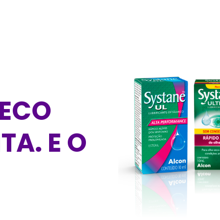
SECO
TA. E O