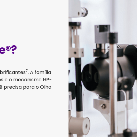
e®?
7
brificantes
. A família 
os e o mecanismo HP-
ê precisa para o Olho 