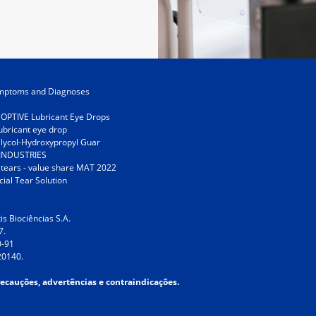
Symptoms and Diagnoses
 OPTIVE Lubricant Eye Drops
lubricant eye drop
Glycol-Hydroxypropyl Guar
 INDUSTRIES
al tears - value share MAT 2022
ial Tear Solution
s Biociências S.A.
7.
0-91
20140.
recauções, advertências e contraindicações.