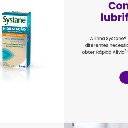
Con
lubri
A linha Systane®
diferentes necess
3,
obter Rápido Alívio