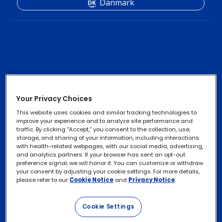
Danmark
Kontaktlinser
Footer
Column
Produkter til
Your Privacy Choices
kontaktlinsepleje
2
This website uses cookies and similar tracking technologies to
improve your experience and to analyze site performance and
-
traffic. By clicking “Accept,” you consent to the collection, use,
storage, and sharing of your information, including interactions
2
with health-related webpages, with our social media, advertising,
Alcon Experience
Footer
and analytics partners. If your browser has sent an opt-out
Persondatapolitikker
Footer
Menu
Academy
preference signal, we will honor it. You can customize or withdraw
Column
your consent by adjusting your cookie settings. For more details,
legal
Items
Cookiepolitik
Kontakt os
please refer to our
Cookie Notice
and
Privacy Notice
.
3
Links
Udøv dine rettigheder
-
Cookie Settings
Betingelser for Brug
2