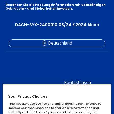
Beachten Sie die Packungsinformation mit vollständigen
Gebrauchs- und Sicherheitshinweisen.
DACH-SYX-2400010 08/24 ©2024 Alcon
Deutschland
Kontaktlinsen
Footer
Column
Produkte für trockene
Augen
Your Privacy Choices
2
This website uses cookies and similar tracking technologies to
-
improve your experience and to analyze site performance and
traffic. By clicking “Accept,” you consent to the collection, use,