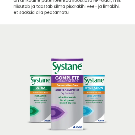
on unikaalne patenteeritud koostiosa HP-Guar, mis
niisutab ja taastab silma pisarakihi vee- ja limakihi,
et saaksid olla peatamatu.