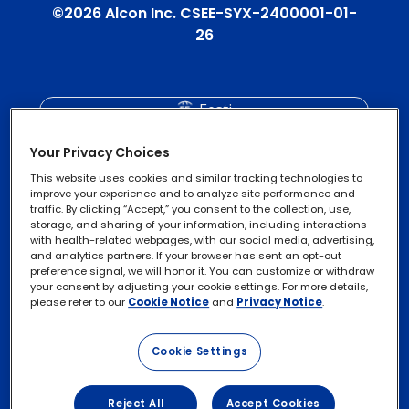
©2026 Alcon Inc. CSEE-SYX-2400001-01-
26
Eesti
Your Privacy Choices
This website uses cookies and similar tracking technologies to
improve your experience and to analyze site performance and
traffic. By clicking “Accept,” you consent to the collection, use,
Privaatsuspoliitika
storage, and sharing of your information, including interactions
with health-related webpages, with our social media, advertising,
and analytics partners. If your browser has sent an opt-out
Küpsiste teave
preference signal, we will honor it. You can customize or withdraw
your consent by adjusting your cookie settings. For more details,
Õiguste teostamine
please refer to our
Cookie Notice
and
Privacy Notice
.
Kasutustingimused
Cookie Settings
Reject All
Accept Cookies