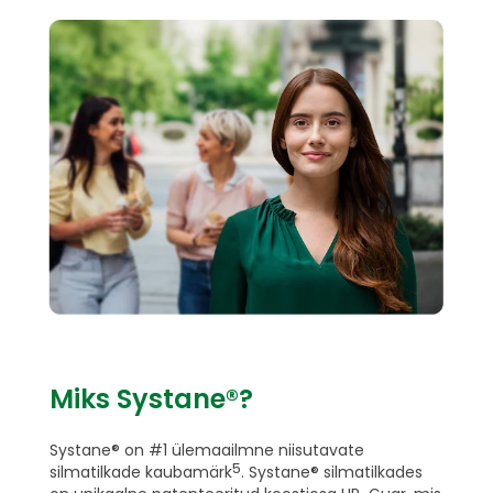
Miks Systane®?
Systane® on #1 ülemaailmne niisutavate
5
silmatilkade kaubamärk
. Systane® silmatilkades