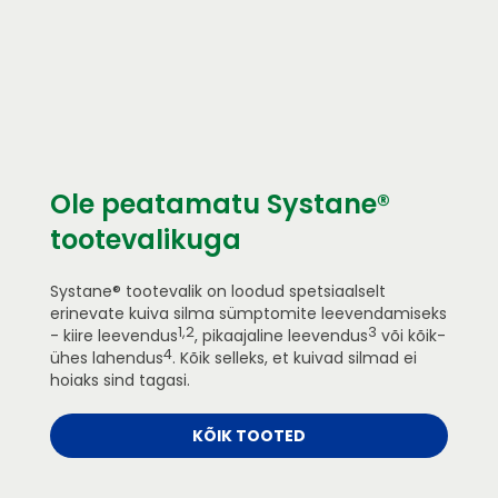
Ole peatamatu Systane®
tootevalikuga
Systane® tootevalik on loodud spetsiaalselt
erinevate kuiva silma sümptomite leevendamiseks
1,2
3
- kiire leevendus
, pikaajaline leevendus
või kõik-
4
ühes lahendus
. Kõik selleks, et kuivad silmad ei
hoiaks sind tagasi.
KÕIK TOOTED