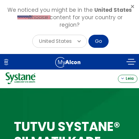
We noticed you might be in the
United States
. Choose content for your country or
region?
United States
Go
Skip
to
EE
main
content
Leia
TUTVU SYSTANE®