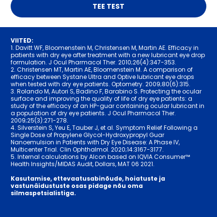
TEE TEST
VIITED:
1. Davitt WF, Bloomenstein M, Christensen M, Martin AE. Efficacy in
patients with dry eye after treatment with a new lubricant eye drop
formulation. J Ocul Pharmacol Ther. 2010;26(4):347-353.
2. Christensen MT, Martin AE, Bloomenstein M. A comparison of
efficacy between Systane Ultra and Optive lubricant eye drops
when tested with dry eye patients. Optometry. 2009;80(6):315.
3. Rolando M, Autori S, Badino F, Barabino S. Protecting the ocular
surface and improving the quality of life of dry eye patients: a
study of the efficacy of an HP-guar containing ocular lubricant in
a population of dry eye patients. J Ocul Pharmacol Ther.
2009;25(3):271-278.
4. Silverstein S, Yeu E, Tauber J, et al. Symptom Relief Following a
Single Dose of Propylene Glycol-Hydroxypropyl Guar
Nanoemulsion in Patients with Dry Eye Disease: A Phase IV,
Multicenter Trial. Clin Ophthalmol. 2020;14:3167-3177.
5. Internal calculations by Alcon based on IQVIA Consumer™
Health Insights/MIDAS Audit, Dollars, MAT 06 2021.
Kasutamise, ettevaatusabinõude, hoiatuste ja
vastunäidustuste osas pidage nõu oma
silmaspetsialistiga.