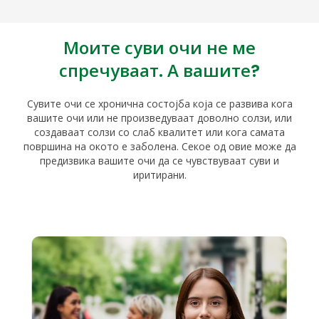
Моите суви очи не ме
спречуваат. А вашите?
Сувите очи се хронична состојба која се развива кога
вашите очи или не произведуваат доволно солзи, или
создаваат солзи со слаб квалитет или кога самата
површина на окото е заболена. Секое од овие може да
предизвика вашите очи да се чувствуваат суви и
иритирани.