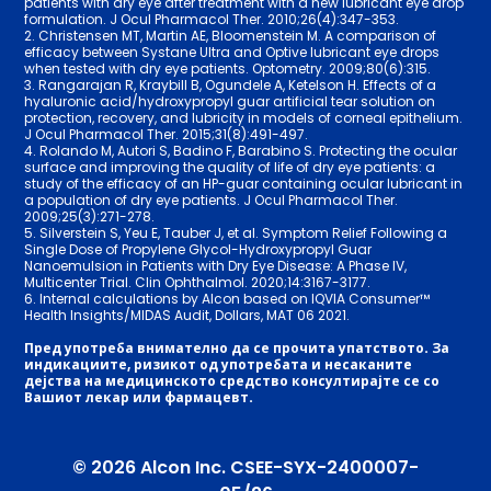
patients with dry eye after treatment with a new lubricant eye drop
formulation. J Ocul Pharmacol Ther. 2010;26(4):347-353.
2. Christensen MT, Martin AE, Bloomenstein M. A comparison of
efficacy between Systane Ultra and Optive lubricant eye drops
when tested with dry eye patients. Optometry. 2009;80(6):315.
3. Rangarajan R, Kraybill B, Ogundele A, Ketelson H. Effects of a
hyaluronic acid/hydroxypropyl guar artificial tear solution on
protection, recovery, and lubricity in models of corneal epithelium.
J Ocul Pharmacol Ther. 2015;31(8):491-497.
4. Rolando M, Autori S, Badino F, Barabino S. Protecting the ocular
surface and improving the quality of life of dry eye patients: a
study of the efficacy of an HP-guar containing ocular lubricant in
a population of dry eye patients. J Ocul Pharmacol Ther.
2009;25(3):271-278.
5. Silverstein S, Yeu E, Tauber J, et al. Symptom Relief Following a
Single Dose of Propylene Glycol-Hydroxypropyl Guar
Nanoemulsion in Patients with Dry Eye Disease: A Phase IV,
Multicenter Trial. Clin Ophthalmol. 2020;14:3167-3177.
6. Internal calculations by Alcon based on IQVIA Consumer™
Health Insights/MIDAS Audit, Dollars, MAT 06 2021.
Пред употреба внимателно да се прочита упатството. За
индикациите, ризикот од употребата и несаканите
дејства на медицинското средство консултирајте се со
Вашиот лекар или фармацевт.
© 2026 Alcon Inc. CSEE-SYX-2400007-