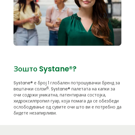
Зошто Systane®?
Systane® е број 1 глобален потрошувачки бренд за
6
вештачки солзи
. Systane® палетата на капки за
очи содржи уникатна, патентирана состојка,
хидроксилпропил гуар, која помага да се обезбеди
ослободување од сувите очи што ви е потребно да
бидете незапирливи.