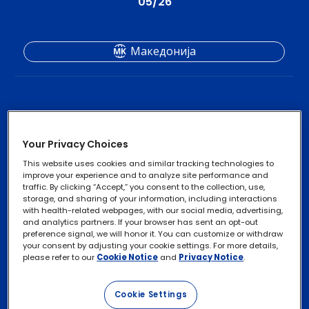
05/26
Македонија
Your Privacy Choices
This website uses cookies and similar tracking technologies to
improve your experience and to analyze site performance and
traffic. By clicking “Accept,” you consent to the collection, use,
Политика на
Footer
storage, and sharing of your information, including interactions
приватност
with health-related webpages, with our social media, advertising,
legal
and analytics partners. If your browser has sent an opt-out
Информација за
preference signal, we will honor it. You can customize or withdraw
Links
колачиња
your consent by adjusting your cookie settings. For more details,
please refer to our
Cookie Notice
and
Privacy Notice
.
Искористете ги
вашите права
Cookie Settings
Услови за употреба