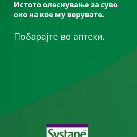
Истото олеснување за суво
око на кое му верувате.
Побарајте во аптеки.