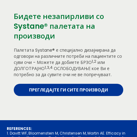
Бидете незапирливи со
Systane® палетата на
производи
Палетата Systane® е специјално дизајнирана да
одговори на различните потреби на пациентите со
1,2
суви очи - Можете да добиете БРЗО
или
1,3,4
ДОЛГОТРАЈНО
ОСЛОБОДУВАЊЕ кое Ви е
потребно за да сувите очи не ве попречуваат.
ПРЕГЛЕДАЈТЕ ГИ СИТЕ ПРОИЗВОДИ
REFERENCES:
1. Davitt WF, Bloomenstein M, Christensen M, Martin AE. Efficacy in