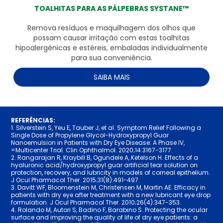
TOALHITAS PARA AS PÁLPEBRAS SYSTANE™
Remova resíduos e maquilhagem dos olhos que
possam causar irritação com estas toalhitas
hipoalergénicas e estéreis, embaladas individualmente
para sua conveniência.
SAIBA MAIS
REFERÊNCIAS:
1. Silverstein S, Yeu E, Tauber J, et al. Symptom Relief Following a
Single Dose of Propylene Glycol-Hydroxypropyl Guar
Nanoemulsion in Patients with Dry Eye Disease: A Phase IV,
=Multicenter Trial. Clin Ophthalmol. 2020;14:3167-3177.
2. Rangarajan R, Kraybill B, Ogundele A, Ketelson H. Effects of a
hyaluronic acid/hydroxypropyl guar artificial tear solution on
protection, recovery, and lubricity in models of corneal epithelium.
J Ocul Pharmacol Ther. 2015;31(8):491-497.
3. Davitt WF, Bloomenstein M, Christensen M, Martin AE. Efficacy in
patients with dry eye after treatment with a new lubricant eye drop
formulation. J Ocul Pharmacol Ther. 2010;26(4):347-353.
4. Rolando M, Autori S, Badino F, Barabino S. Protecting the ocular
surface and improving the quality of life of dry eye patients: a