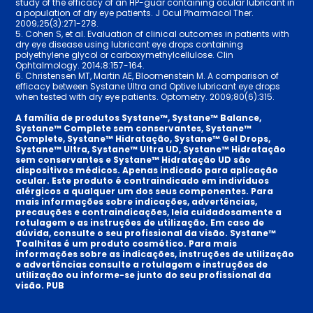
study of the efficacy of an HP-guar containing ocular lubricant in
a population of dry eye patients. J Ocul Pharmacol Ther.
2009;25(3):271-278.
5. Cohen S, et al. Evaluation of clinical outcomes in patients with
dry eye disease using lubricant eye drops containing
polyethylene glycol or carboxymethylcellulose. Clin
Ophtalmology. 2014;8:157-164.
6. Christensen MT, Martin AE, Bloomenstein M. A comparison of
efficacy between Systane Ultra and Optive lubricant eye drops
when tested with dry eye patients. Optometry. 2009;80(6):315.
A família de produtos Systane™, Systane™ Balance,
Systane™ Complete sem conservantes, Systane™
Complete, Systane™ Hidratação, Systane™ Gel Drops,
Systane™ Ultra, Systane™ Ultra UD, Systane™ Hidratação
sem conservantes e Systane™ Hidratação UD são
dispositivos médicos. Apenas indicado para aplicação
ocular. Este produto é contraindicado em indivíduos
alérgicos a qualquer um dos seus componentes. Para
mais informações sobre indicações, advertências,
precauções e contraindicações, leia cuidadosamente a
rotulagem e as instruções de utilização. Em caso de
dúvida, consulte o seu profissional da visão. Systane™
Toalhitas é um produto cosmético. Para mais
informações sobre as indicações, instruções de utilização
e advertências consulte a rotulagem e instruções de
utilização ou informe-se junto do seu profissional da
visão. PUB