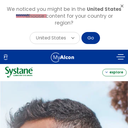
We noticed you might be in the
United States
. Choose content for your country or
region?
United States
Go
Skip
to
PT
main
content
explore