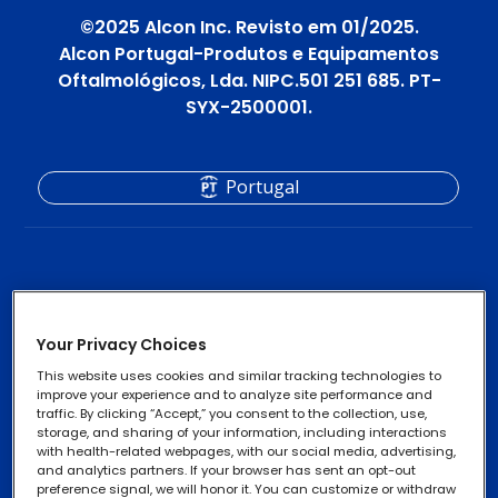
©2025 Alcon Inc. Revisto em 01/2025.
Alcon Portugal-Produtos e Equipamentos
Oftalmológicos, Lda. NIPC.501 251 685. PT-
SYX-2500001.
Portugal
Your Privacy Choices
Lentes de contacto
Footer
This website uses cookies and similar tracking technologies to
Column
improve your experience and to analyze site performance and
traffic. By clicking “Accept,” you consent to the collection, use,
2
storage, and sharing of your information, including interactions
with health-related webpages, with our social media, advertising,
Contacte-nos
Footer
-
and analytics partners. If your browser has sent an opt-out
Avisos de Privacidade
Footer
preference signal, we will honor it. You can customize or withdraw