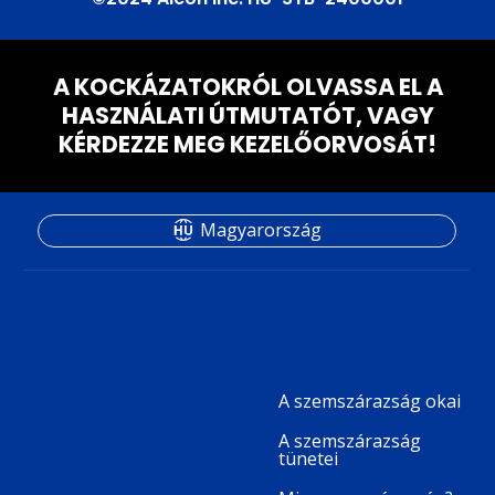
A KOCKÁZATOKRÓL OLVASSA EL A
HASZNÁLATI ÚTMUTATÓT, VAGY
KÉRDEZZE MEG KEZELŐORVOSÁT!
Magyarország
A szemszárazság okai
Footer
Column
A szemszárazság
tünetei
2