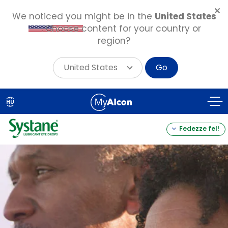
We noticed you might be in the
United States
. Choose content for your country or
region?
United States
Go
Skip
to
HU
main
content
Fedezze fel!