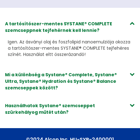
A tartósítószer-mentes SYSTANE® COMPLETE
szemcseppnek tejfehérnek kell lennie?
Igen. Az ásványi olaj és foszfolipid nanoemulziója okozza
a tartósítószer-mentes SYSTANE® COMPLETE tejfehéres
színét. Használat eltt összerázandó!
Mi a különbség a Systane® Complete, Systane®
Ultra, Systane® Hydration és Systane® Balance
szemcseppek között?
Használhatok Systane® szemcseppet
szürkehályog műtét után?
©2024 Alcon Inc. HU-SYB-2400001