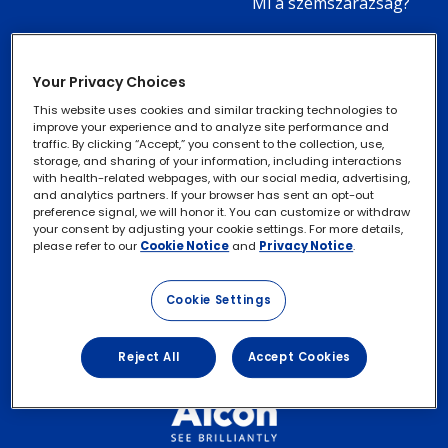
Mi a szemszárazság?
-
Tippek szemszárazság
4
esetére
Menu
Your Privacy Choices
Items
This website uses cookies and similar tracking technologies to
improve your experience and to analyze site performance and
traffic. By clicking “Accept,” you consent to the collection, use,
®
SYSTANE
COMPLETE
Footer
Adatvédelmi szabályzat
Footer
storage, and sharing of your information, including interactions
Tartósítószer- mentes
with health-related webpages, with our social media, advertising,
szemcsepp
Column
legal
Süti információ
and analytics partners. If your browser has sent an opt-out
preference signal, we will honor it. You can customize or withdraw
3
®
SYSTANE
HYDRATION
Links
your consent by adjusting your cookie settings. For more details,
Kapcsolat
Tartósítószer- mentes
please refer to our
Cookie Notice
and
Privacy Notice
.
-
szemcsepp
Felhasználási feltételek
3
®
SYSTANE
ULTRA
Cookie Settings
Tartósítószer- mentes
Menu
szemcsepp
Items
Reject All
Accept Cookies