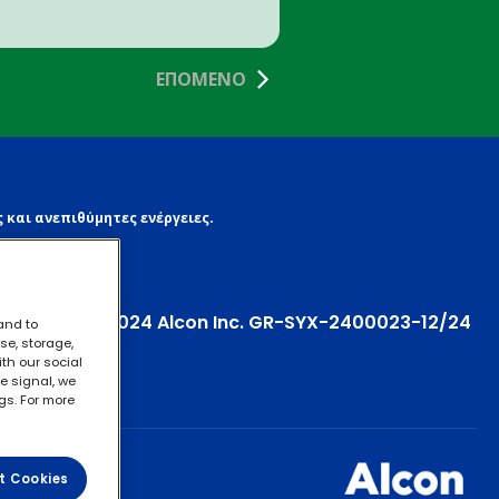
 και ανεπιθύμητες ενέργειες.
© 2024 Alcon Inc. GR-SYX-2400023-12/24
and to
se, storage,
th our social
e signal, we
gs. For more
t Cookies
χρήσης