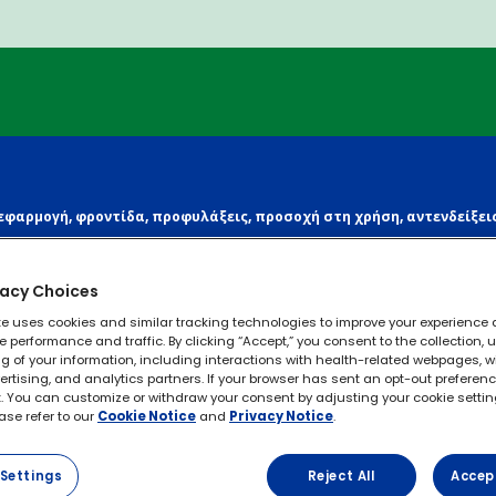
εφαρμογή, φροντίδα, προφυλάξεις, προσοχή στη χρήση, αντενδείξεις
vacy Choices
te uses cookies and similar tracking technologies to improve your experience 
e performance and traffic. By clicking “Accept,” you consent to the collection, u
 of your information, including interactions with health-related webpages, wi
rtising, and analytics partners. If your browser has sent an opt-out preferenc
it. You can customize or withdraw your consent by adjusting your cookie settin
ease refer to our
Cookie Notice
and
Privacy Notice
.
Settings
Reject All
Accep
ή για τα Cookies
Γνωρίστε τα δικαιώματα σας
Όροι 