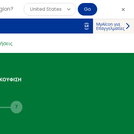
gion?
United States
Go
MyAlcon για
GR
Επαγγελματίες
ήσεις
ΑΚΟΥΦΙΣΗ