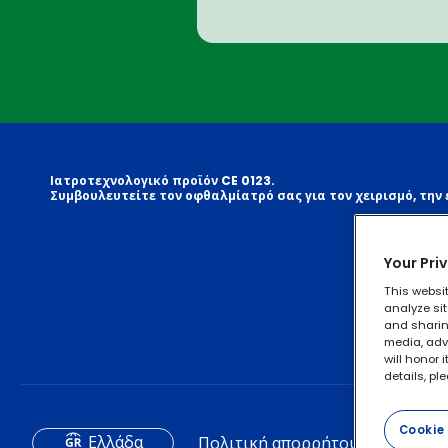
Ιατροτεχνολογικό προϊόν CE 0123.
Συμβουλευτείτε τον οφθαλμίατρό σας για τον χειρισμό, την 
Your Pri
This websi
analyze sit
and sharing
media, adve
will honor 
details, pl
Cookie 
Eλλάδα
Πολιτική απορρήτου
Πολιτικ