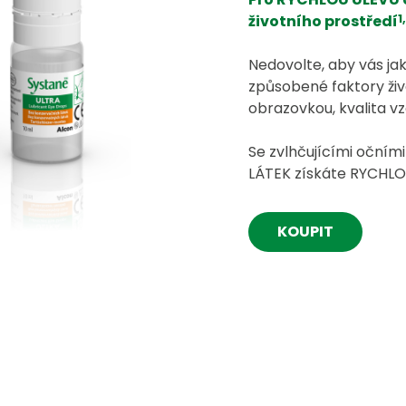
1
životního prostředí
Nedovolte, aby vás ja
způsobené faktory živ
obrazovkou, kvalita vz
Se zvlhčujícími oční
LÁTEK získáte RYCHLOU
KOUPIT