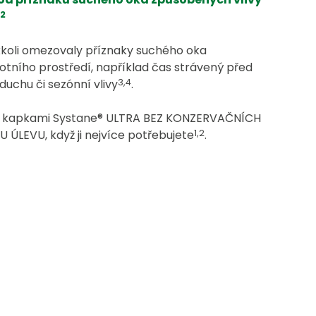
,2
kkoli omezovaly příznaky suchého oka
otního prostředí, například čas strávený před
3,4
duchu či sezónní vlivy
.
mi kapkami Systane® ULTRA BEZ KONZERVAČNÍCH
1,2
 ÚLEVU, když ji nejvíce potřebujete
.