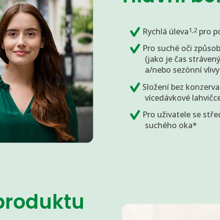
1,2
Rychlá úleva
pro p
Pro suché oči způso
(jako je čas stráven
a/nebo sezónní vlivy
Složení bez konzerva
vícedávkové lahvičc
Pro uživatele se st
suchého oka*
produktu