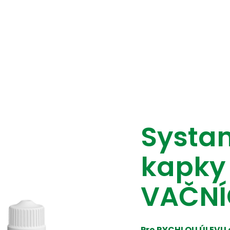
Systan
kapky
VAČNÍ
Pro RYCHLOU ÚLEVU 