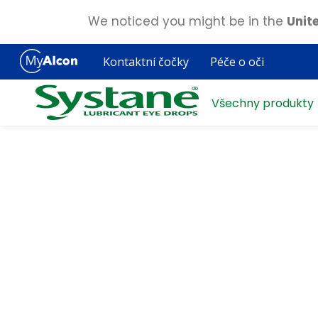
We noticed you might be in the
Unit
Skip
to
Kontaktní čočky
Péče o oči
main
content
Všechny produkty