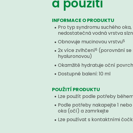
a použití
INFORMACE O PRODUKTU
Pro typ syndromu suchého oka, 
nedostatečná vodná vrstva slzn
5
Obnovuje mucinovou vrstvu
6
2x více zvlhčení
(porovnání se
hyaluronovou)
Okamžitě hydratuje oční povrc
Dostupné balení: 10 ml
POUŽITÍ PRODUKTU
Lze použít podle potřeby běhe
Podle potřeby nakapejte 1 nebo
oka (očí) a zamrkejte
Lze používat s kontaktními čoč