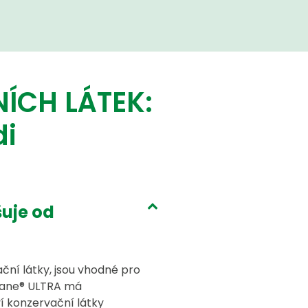
ÍCH LÁTEK:
di
uje od
ční látky, jsou vhodné pro
ystane® ULTRA má
í konzervační látky