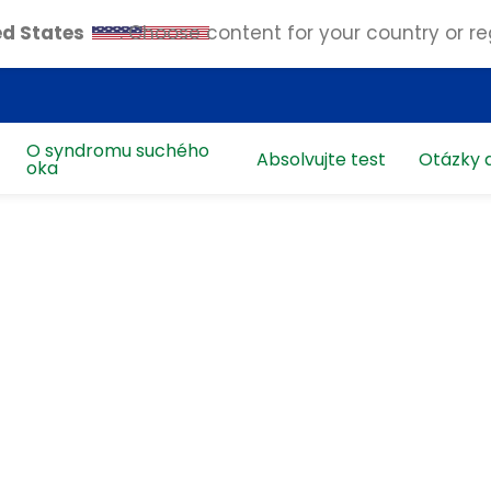
ed States
. Choose content for your country or re
O syndromu suchého
Absolvujte test
Otázky 
oka