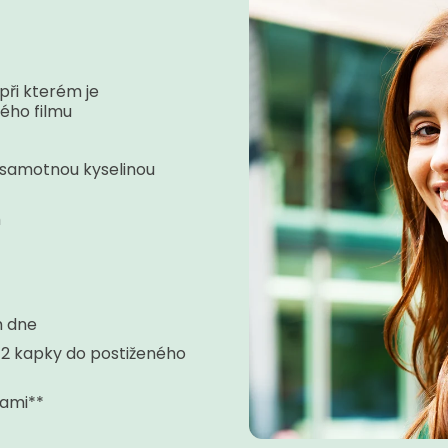
při kterém je
ého filmu
 samotnou kyselinou
h
m dne
 2 kapky do postiženého
kami**