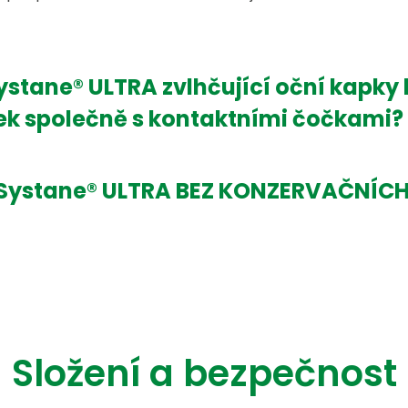
stane® ULTRA zvlhčující oční kapky 
ek společně s kontaktními čočkami?
Systane® ULTRA BEZ KO­NZ­ER­VA­ČNÍ­C
Složení a bezpečnost