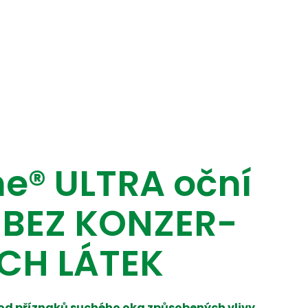
e® ULTRA oční
 BEZ KONZER­
CH LÁTEK
od příznaků suchého oka způsobených vlivy