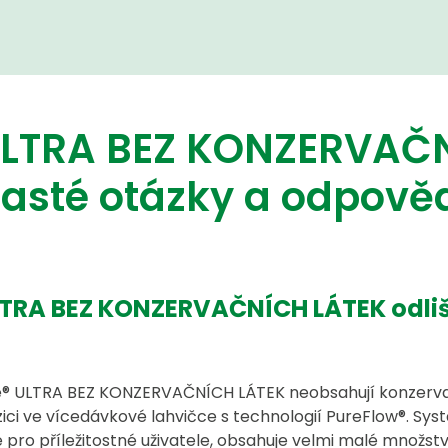
ULTRA BEZ KONZERVAČN
asté otázky a odpově
LTRA BEZ KONZERVAČNÍCH LÁTEK odliš
e® ULTRA BEZ KO­NZ­ER­VA­ČNÍ­CH LÁTEK neobsahují konzerva
ozici ve vícedávkové lahvičce s technologií PureFlow®. S
pro příležitostné uživatele, obsahuje velmi malé množstv