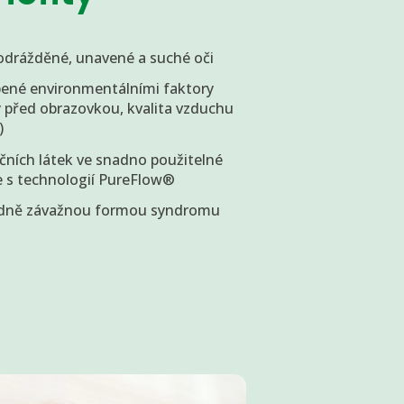
odrážděné, unavené a suché oči
bené environmentálními faktory
ý před obrazovkou, kvalita vzduchu
)
čních látek ve snadno použitelné
e s technologií PureFlow®
ředně závažnou formou syndromu