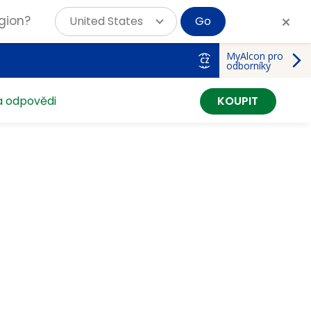
gion?
United States
Go
MyAlcon pro
CZ
odborníky
a odpovědi
KOUPIT